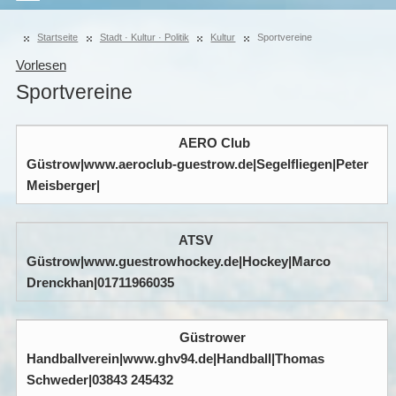
Startseite
Stadt · Kultur · Politik
Kultur
Sportvereine
Vorlesen
Sportvereine
AERO Club
Güstrow|www.aeroclub-guestrow.de|Segelfliegen|Peter
Meisberger|
ATSV
Güstrow|www.guestrowhockey.de|Hockey|Marco
Drenckhan|01711966035
Güstrower
Handballverein|www.ghv94.de|Handball|Thomas
Schweder|03843 245432