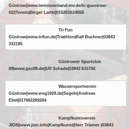
Güstrow|www.tennisverband-mv.de/tc-guestrow-
02/|Tennis|Birger Lattki|015201624558
Tri Fun
Güstrow|www.trifun.de|Triathlon|Ralf Buchner|03843
332185
Güstrower Sportclub
09|www.gsc09.de||Ulf Schade|03843 615750
Wassersportverein
Güstrow|www.wvg1928.de|Segeln|Andreas
Ebel|017682269204
Kampfkuntsverein
JION|www.jion.info|Kampfkunst|Herr Triemer |03843