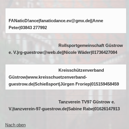
FANaticD!ance|fanaticdance.ev@gmx.de||Anne
Peter|03843 277992
Rollsportgemeinschaft Güstrow
e. V.|rg-guestrow@web.de||Nicole Wäder|01736427084
Kreisschützenverband
Güstrow|www.kreisschuetzenverband-
guestrow.de|Schießsport|Jürgen Froriep|015159458459
Tanzverein TV97 Güstrow e.
V.|tanzverein-97-guestrow.de|Sabine Rabe|01626147913
Nach oben