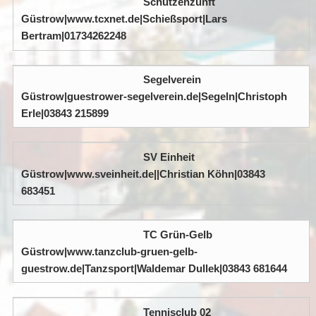
Schützenzunft
Güstrow|www.tcxnet.de|Schießsport|Lars
Bertram|01734262248
Segelverein
Güstrow|guestrower-segelverein.de|Segeln|Christoph
Erle|03843 215899
SV Einheit
Güstrow|www.sveinheit.de||Christian Köhn|03843
683451
TC Grün-Gelb
Güstrow|www.tanzclub-gruen-gelb-
guestrow.de|Tanzsport|Waldemar Dullek|03843 681644
Tennisclub 02