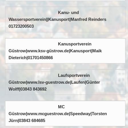
Kanu- und
Wassersportverein||Kanusport|Manfred Reinders
01723200503
Kanusportverein
Güstrow|www.ksv-güstrow.de|Kanusport|Maik
Dieterich|01701450866
Laufsportverein
Güstrow|www.lsv-guestrow.de|Laufen|Günter
Wolff|03843 843692
MC
Güstrow|www.mcguestrow.de|Speedway|Torsten
Jürn|03843 684685