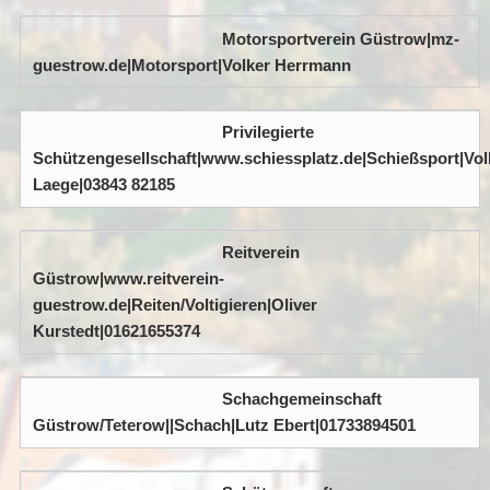
Motorsportverein Güstrow|mz-
guestrow.de|Motorsport|Volker Herrmann
Privilegierte
Schützengesellschaft|www.schiessplatz.de|Schießsport|Vol
Laege|03843 82185
Reitverein
Güstrow|www.reitverein-
guestrow.de|Reiten/Voltigieren|Oliver
Kurstedt|01621655374
Schachgemeinschaft
Güstrow/Teterow||Schach|Lutz Ebert|01733894501