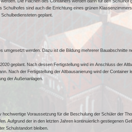
werden. Die Flächen des Containers werden dann für den Schulhof g
s Schulhofes sind auch die Errichtung eines grünen Klassenzimmers 
 Schulbediensteten geplant.
 umgesetzt werden. Dazu ist die Bildung mehrerer Bauabschnitte n
 2020 geplant. Nach dessen Fertigstellung wird im Anschluss der Alt
n. Nach der Fertigstellung der Altbausanierung wird der Container l
tung der Außenanlagen.
ativ hochwertige Voraussetzung für die Beschulung der Schüler der 
fen. Aufgrund der in den letzten Jahren kontinuierlich gestiegenen Ge
er Schulstandort bleiben.