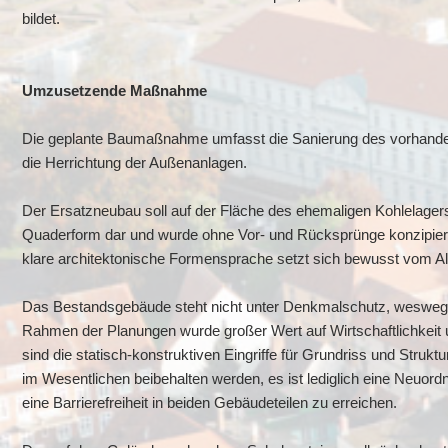
bildet.
Umzusetzende Maßnahme
Die geplante Baumaßnahme umfasst die Sanierung des vorhanden
die Herrichtung der Außenanlagen.
Der Ersatzneubau soll auf der Fläche des ehemaligen Kohlelagers 
Quaderform dar und wurde ohne Vor- und Rücksprünge konzipiert,
klare architektonische Formensprache setzt sich bewusst vom Al
Das Bestandsgebäude steht nicht unter Denkmalschutz, weswegen
Rahmen der Planungen wurde großer Wert auf Wirtschaftlichkeit
sind die statisch-konstruktiven Eingriffe für Grundriss und Struk
im Wesentlichen beibehalten werden, es ist lediglich eine Neuo
eine Barrierefreiheit in beiden Gebäudeteilen zu erreichen.