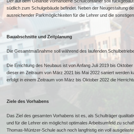
Der auf dem Gelände vorhandene Schulcontainer soll rückgebaut 
südlich zum Schulgebäude befindet. Neben der Neugestaltung de
ausreichender Parkmöglichkeiten für die Lehrer und die sonstigen
Bauabschnitte und Zeitplanung
Die Gesamtmaßnahme soll während des laufenden Schulbetriebes
Die Errichtung des Neubaus ist von Anfang Juli 2019 bis Oktober
dieser im Zeitraum von März 2021 bis Mai 2022 saniert werden kan
erfolgt in einem Zeitraum von März bis Oktober 2022 die Herrich
Ziele des Vorhabens
Das Ziel des gesamten Vorhabens ist es, als Schulträger qualit
und für die Lehrer ein möglichst optimales Arbeitsumfeld zu schaf
Thomas-Müntzer-Schule auch noch langfristig ein voll ausgelastet