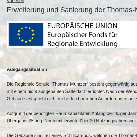
Vorlesen
Erweiterung und Sanierung der Thomas-M
Ausgangssituation
Die Regionale Schule „Thomas Müntzer“ besteht gegenwärtig a
mit einem nicht ausgebauten Satteldach errichtet. Nach der Wende
Gebäude entspricht nicht mehr den baulichen Anforderungen an e
Aufgrund der benötigten Raumkapazitäten Anfang der 90iger Jahre
Übergangslösung. Nach mittlerweile über 20 Nutzungsjahren wei
Die Gebäude sind Teil eines Schulcampus, welchen die Thomas-