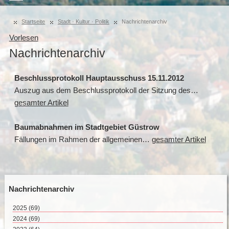
Startseite
Stadt · Kultur · Politik
Nachrichtenarchiv
Vorlesen
Nachrichtenarchiv
Beschlussprotokoll Hauptausschuss 15.11.2012
Auszug aus dem Beschlussprotokoll der Sitzung des…
gesamter Artikel
Baumabnahmen im Stadtgebiet Güstrow
Fällungen im Rahmen der allgemeinen…
gesamter Artikel
Nachrichtenarchiv
2025
(69)
August 2025 (2)
2024
(69)
Juli 2025 (9)
Dezember 2024 (2)