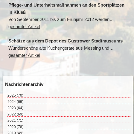
Pflege- und Unterhaltsmaßnahmen an den Sportplätzen
in Klueß
Von September 2011 bis zum Frühjahr 2012 werden…
gesamter Artikel
Schätze aus dem Depot des Güstrower Stadtmuseums
Wunderschöne alte Küchengeräte aus Messing und…
gesamter Artikel
Nachrichtenarchiv
2025
(70)
August 2025 (3)
2024
(69)
Juli 2025 (9)
Dezember 2024 (2)
2023
(64)
Juni 2025 (8)
November 2024 (11)
Dezember 2023 (2)
2022
(69)
Mai 2025 (17)
Oktober 2024 (7)
November 2023 (8)
Dezember 2022 (8)
2021
(71)
April 2025 (15)
September 2024 (4)
Oktober 2023 (4)
November 2022 (4)
Dezember 2021 (8)
2020
(78)
März 2025 (12)
August 2024 (4)
September 2023 (4)
Oktober 2022 (10)
November 2021 (7)
Dezember 2020 (7)
2019
Februar 2025 (6)
(49)