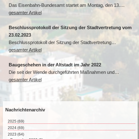
Das Eisenbahn-Bundesamt startet am Montag, den 13.…
gesamter Artikel
Beschlussprotokoll der Sitzung der Stadtvertretung vom
23.02.2023
Beschlussprotokoll der Sitzung der Stadtvertretung…
gesamter Artikel
Baugeschehen in der Altstadt im Jahr 2022
Die seit der Wende durchgeführten Maßnahmen und…
gesamter Artikel
Nachrichtenarchiv
2025
(69)
August 2025 (2)
2024
(69)
Juli 2025 (9)
Dezember 2024 (2)
2023
(64)
Juni 2025 (8)