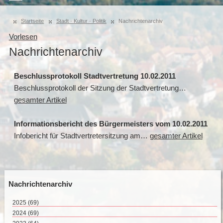
Startseite
Stadt · Kultur · Politik
Nachrichtenarchiv
Vorlesen
Nachrichtenarchiv
Beschlussprotokoll Stadtvertretung 10.02.2011
Beschlussprotokoll der Sitzung der Stadtvertretung…
gesamter Artikel
Informationsbericht des Bürgermeisters vom 10.02.2011
Infobericht für Stadtvertretersitzung am…
gesamter Artikel
Nachrichtenarchiv
2025
(69)
August 2025 (2)
2024
(69)
Juli 2025 (9)
Dezember 2024 (2)