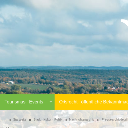
Tourismus · Events
Ortsrecht · öffentliche Bekanntm
Startseite
Stadt · Kultur · Politik
Nachrichtenarchiv
Pressearchivdetail