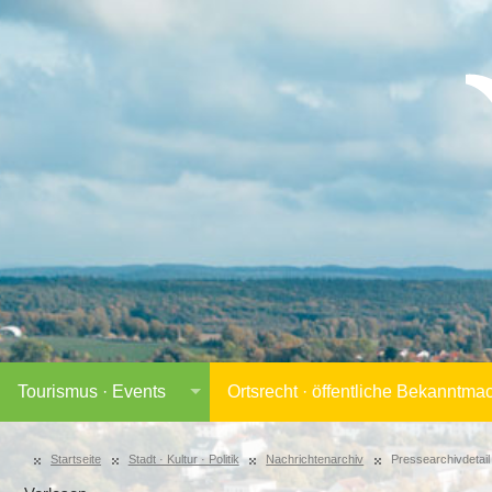
Tourismus · Events
Ortsrecht · öffentliche Bekanntm
Startseite
Stadt · Kultur · Politik
Nachrichtenarchiv
Pressearchivdetail