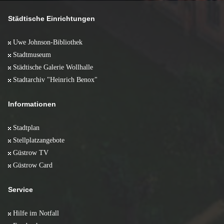
Januar 2011 (2)
März 2009 (11)
April 2008 (13)
Februar 2009 (11)
März 2008 (10)
Städtische Einrichtungen
Januar 2009 (6)
Februar 2008 (10)
Januar 2008 (5)
Uwe Johnson-Bibliothek
Stadtmuseum
Städtische Galerie Wollhalle
Stadtarchiv "Heinrich Benox"
Informationen
Stadtplan
Stellplatzangebote
Güstrow TV
Güstrow Card
Service
Hilfe im Notfall