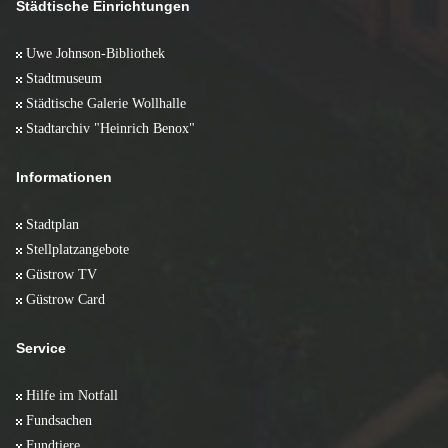
März 2008 (10)
Städtische Einrichtungen
Januar 2009 (6)
Februar 2008 (10)
Januar 2008 (5)
Uwe Johnson-Bibliothek
Stadtmuseum
Städtische Galerie Wollhalle
Stadtarchiv "Heinrich Benox"
Informationen
Stadtplan
Stellplatzangebote
Güstrow TV
Güstrow Card
Service
Hilfe im Notfall
Fundsachen
Fundtiere