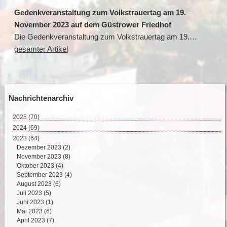
Gedenkveranstaltung zum Volkstrauertag am 19.
November 2023 auf dem Güstrower Friedhof
Die Gedenkveranstaltung zum Volkstrauertag am 19.…
gesamter Artikel
Nachrichtenarchiv
2025
(70)
August 2025 (3)
2024
(69)
Juli 2025 (9)
Dezember 2024 (2)
2023
(64)
Juni 2025 (8)
November 2024 (11)
Dezember 2023 (2)
Mai 2025 (17)
Oktober 2024 (7)
November 2023 (8)
April 2025 (15)
September 2024 (4)
Oktober 2023 (4)
März 2025 (12)
August 2024 (4)
September 2023 (4)
Februar 2025 (6)
Juli 2024 (4)
August 2023 (6)
Juni 2024 (5)
Juli 2023 (5)
Mai 2024 (10)
Juni 2023 (1)
April 2024 (8)
Mai 2023 (6)
März 2024 (8)
April 2023 (7)