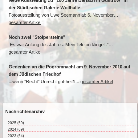
Neue Ausstellung zu "100 Jahre Barlach in Güstrow" in
der Städtischen Galerie Wollhalle
Fotoausstellung von Uwe Seemann ab 6. November…
gesamter Artikel
Noch zwei "Stolpersteine"
Es war Anfang des Jahres. Mein Telefon klingelt."…
gesamter Artikel
Gedenken an die Pogromnacht am 9. November 2010 auf
dem Jüdischen Friedhof
...wenn "Recht" Unrecht gut-heißt...
gesamter Artikel
Nachrichtenarchiv
2025
(69)
August 2025 (2)
2024
(69)
Juli 2025 (9)
Dezember 2024 (2)
2023
(64)