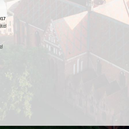
017
ikel
el