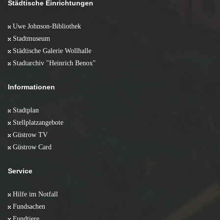
März 2008 (10)
Städtische Einrichtungen
Januar 2009 (6)
Februar 2008 (10)
Januar 2008 (5)
Uwe Johnson-Bibliothek
Stadtmuseum
Städtische Galerie Wollhalle
Stadtarchiv "Heinrich Benox"
Informationen
Stadtplan
Stellplatzangebote
Güstrow TV
Güstrow Card
Service
Hilfe im Notfall
Fundsachen
Fundtiere