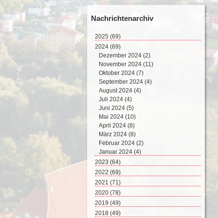
Nachrichtenarchiv
2025
(69)
August 2025 (2)
2024
(69)
Juli 2025 (9)
Dezember 2024 (2)
Juni 2025 (8)
November 2024 (11)
Mai 2025 (17)
Oktober 2024 (7)
April 2025 (15)
September 2024 (4)
März 2025 (12)
August 2024 (4)
Februar 2025 (6)
Juli 2024 (4)
Juni 2024 (5)
Mai 2024 (10)
April 2024 (8)
März 2024 (8)
Februar 2024 (2)
Januar 2024 (4)
2023
(64)
Dezember 2023 (2)
2022
(69)
November 2023 (8)
Dezember 2022 (8)
2021
(71)
Oktober 2023 (4)
November 2022 (4)
Dezember 2021 (8)
2020
(78)
September 2023 (4)
Oktober 2022 (10)
November 2021 (7)
Dezember 2020 (7)
2019
(49)
August 2023 (6)
September 2022 (5)
Oktober 2021 (5)
November 2020 (9)
Dezember 2019 (5)
2018
(49)
Juli 2023 (5)
August 2022 (7)
September 2021 (6)