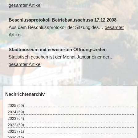
gesamter Artikel
Beschlussprotokoll Betriebsausschuss 17.12.2008
Aus dem Beschlussprotokoll der Sitzung des…
gesamter
Artikel
Stadtmuseum mit erweiterten Öffnungszeiten
Statistisch gesehen ist der Monat Januar einer der…
gesamter Artikel
Nachrichtenarchiv
2025
(69)
August 2025 (2)
2024
(69)
Juli 2025 (9)
Dezember 2024 (2)
2023
(64)
Juni 2025 (8)
November 2024 (11)
Dezember 2023 (2)
2022
(69)
Mai 2025 (17)
Oktober 2024 (7)
November 2023 (8)
Dezember 2022 (8)
2021
(71)
April 2025 (15)
September 2024 (4)
Oktober 2023 (4)
November 2022 (4)
Dezember 2021 (8)