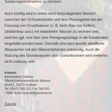
Sanierungsmaßnahme zu rechnen.
Auch künftig wird in einem noch festzulegenden Bereich
zwischen der Schnoienstraße und dem Rosengarten bei der
Fassung von Grundwasser (z. B. beim Bau von Kellern,
Straßenbau usw.) mit belastetem Wasser zu rechnen sein,
welches ggf. erst über eine Reinigungsanlage in die Kanalisation
eingeleitet werden kann. Deshalb sind dazu jeweils detaillierte
Absprachen mit den Wasserbehörden notwendig. Auch die
Nutzung des Grundwassers über Gartenbrunnen wird weiterhin
nicht zulässig sein.
Kontakt:
Barlachstadt Güstrow
Öffentlichkeitsarbeit/Karin Bartock
Markt 1, 18273 Güstrow
Tel. 03843 769-101, Fax 769-501
<link>
karin.bartock@guestrow.de
Zurück