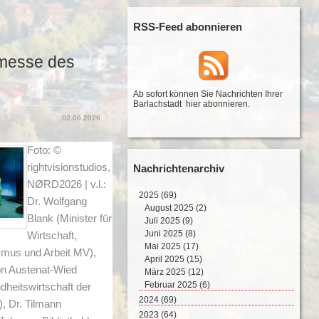
RSS-Feed abonnieren
lmesse des
Ab sofort können Sie Nachrichten Ihrer
Barlachstadt
hier abonnieren
.
02.06.2026
Foto: ©
rightvisionstudios,
Nachrichtenarchiv
NØRD2026 | v.l.:
2025
(69)
Dr. Wolfgang
August 2025 (2)
Blank (Minister für
Juli 2025 (9)
Juni 2025 (8)
Wirtschaft,
Mai 2025 (17)
ismus und Arbeit MV),
April 2025 (15)
n Austenat-Wied
März 2025 (12)
Februar 2025 (6)
heitswirtschaft der
2024
(69)
), Dr. Tilmann
Dezember 2024 (2)
2023
(64)