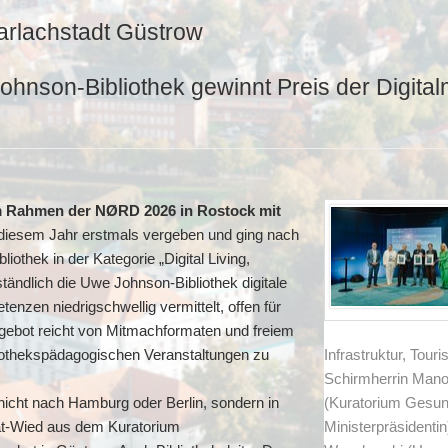
arlachstadt Güstrow
nson-Bibliothek gewinnt Preis der Digita
im Rahmen der NØRD 2026 in Rostock mit
 diesem Jahr erstmals vergeben und ging nach
othek in der Kategorie „Digital Living,
ändlich die Uwe Johnson-Bibliothek digitale
nzen niedrigschwellig vermittelt, offen für
gebot reicht von Mitmachformaten und freiem
liothekspädagogischen Veranstaltungen zu
Infrastruktur, Tour
Schirmherrin Mano
nicht nach Hamburg oder Berlin, sondern in
(Kuratorium Gesund
at-Wied aus dem Kuratorium
Ministerpräsidentin