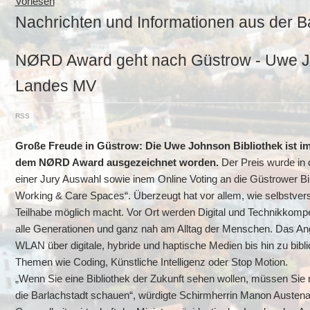
Vorlesen
Nachrichten und Informationen aus der B
NØRD Award geht nach Güstrow - Uwe Joh
Landes MV
RSS
Große Freude in Güstrow: Die Uwe Johnson Bibliothek ist 
dem NØRD Award ausgezeichnet worden.
Der Preis wurde in
einer Jury Auswahl sowie inem Online Voting an die Güstrower Bibli
Working & Care Spaces“. Überzeugt hat vor allem, wie selbstverst
Teilhabe möglich macht. Vor Ort werden Digital und Technikkompete
alle Generationen und ganz nah am Alltag der Menschen. Das An
WLAN über digitale, hybride und haptische Medien bis hin zu bib
Themen wie Coding, Künstliche Intelligenz oder Stop Motion.
„Wenn Sie eine Bibliothek der Zukunft sehen wollen, müssen Sie 
die Barlachstadt schauen“, würdigte Schirmherrin Manon Austen