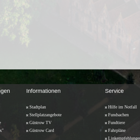
ngen
Informationen
Service
Stadtplan
Hilfe im Notfall
Stellplatzangebote
Fundsachen
e
Güstrow TV
Fundtiere
x"
Güstrow Card
Fahrpläne
Linkempfehlunge