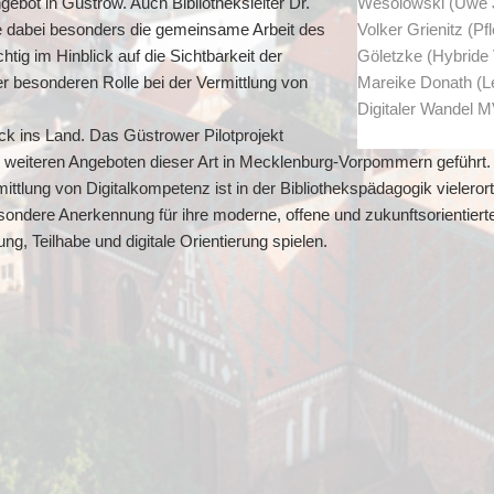
ebot in Güstrow. Auch Bibliotheksleiter Dr.
Wesolowski (Uwe J
te dabei besonders die gemeinsame Arbeit des
Volker Grienitz (Pf
tig im Hinblick auf die Sichtbarkeit der
Göletzke (Hybride
r besonderen Rolle bei der Vermittlung von
Mareike Donath (Le
Digitaler Wandel M
ick ins Land. Das Güstrower Pilotprojekt
weiteren Angeboten dieser Art in Mecklenburg-Vorpommern geführt. D
ittlung von Digitalkompetenz ist in der Bibliothekspädagogik vieleror
dere Anerkennung für ihre moderne, offene und zukunftsorientierte 
ung, Teilhabe und digitale Orientierung spielen.