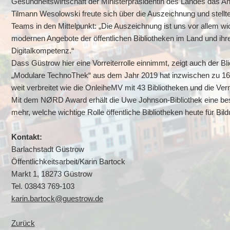
Gesundheitswirtschaft der Ministerpräsidentin des Landes das Ang
Tilmann Wesolowski freute sich über die Auszeichnung und stell
Teams in den Mittelpunkt: „Die Auszeichnung ist uns vor allem wich
modernen Angebote der öffentlichen Bibliotheken im Land und ihre
Digitalkompetenz.“
Dass Güstrow hier eine Vorreiterrolle einnimmt, zeigt auch der Bl
„Modulare TechnoThek“ aus dem Jahr 2019 hat inzwischen zu 16 
weit verbreitet wie die OnleiheMV mit 43 Bibliotheken und die Verm
Mit dem NØRD Award erhält die Uwe Johnson-Bibliothek eine beson
mehr, welche wichtige Rolle öffentliche Bibliotheken heute für Bild
Kontakt:
Barlachstadt Güstrow
Öffentlichkeitsarbeit/Karin Bartock
Markt 1, 18273 Güstrow
Tel. 03843 769-103
karin.bartock@guestrow.de
Zurück